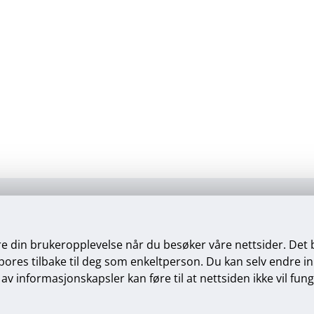
75 52 59 02 •
post@mvas.no
Se våre åpningstider
re din brukeropplevelse når du besøker våre nettsider. Det
res tilbake til deg som enkeltperson. Du kan selv endre innst
av informasjonskapsler kan føre til at nettsiden ikke vil fun