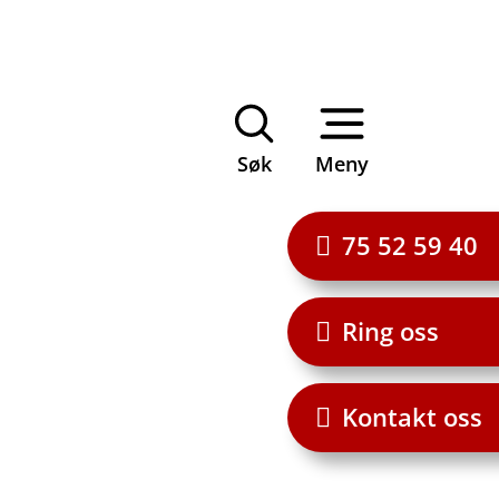
Søk
Meny
75 52 59 40
Ring oss
Kontakt oss