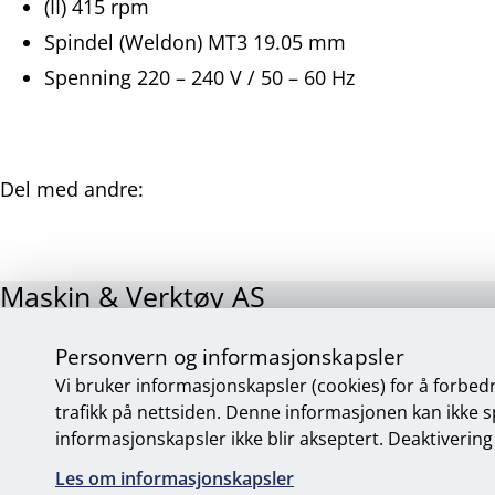
(II) 415 rpm
Spindel (Weldon) MT3 19.05 mm
Spenning 220 – 240 V / 50 – 60 Hz
Del med andre:
Del
Del
Del
Del
på
på
på
på
Facebook
Twitter
LinkedIn
E-
Maskin & Verktøy AS
post
Jordbruksveien 39, 8007 Bodø • Tlf 75 52 59 40 • Fax 
Personvern og informasjonskapsler
Sosiale
Vi bruker informasjonskapsler (cookies) for å forbed
medier
trafikk på nettsiden. Denne informasjonen kan ikke spo
informasjonskapsler ikke blir akseptert. Deaktivering 
Les om informasjonskapsler
Personvern og informasjonskapsler