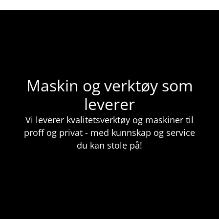
Maskin og verktøy som
leverer
Vi leverer kvalitetsverktøy og maskiner til
proff og privat - med kunnskap og service
du kan stole på!