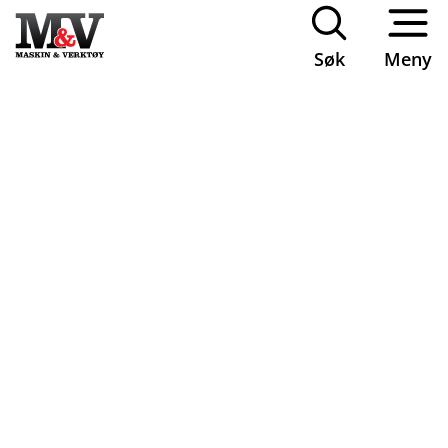
Søk
Meny