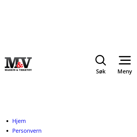
Søk
Meny
Du
Hjem
er
Personvern
her: