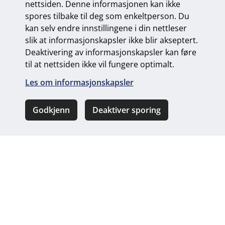
nettsiden. Denne informasjonen kan ikke
Jordbruksveien 39, 8007 Bodø • Tlf 75 52 59 40 • Fax
spores tilbake til deg som enkeltperson. Du
75 52 59 02 •
post@mvas.no
Se våre åpningstider
kan selv endre innstillingene i din nettleser
slik at informasjonskapsler ikke blir akseptert.
Sosiale
Deaktivering av informasjonskapsler kan føre
medier
til at nettsiden ikke vil fungere optimalt.
Les om informasjonskapsler
Personvern og informasjonskapsler
Endre personvernsinnstillinger
Godkjenn
Deaktiver sporing
Ring oss
Kontakt oss
Universelt utformet nettside
fra Digitalt Byrå