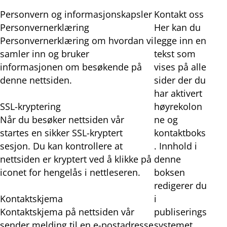
Personvern og informasjonskapsler
Kontakt oss
Personvernerklæring
Her kan du
Personvernerklæring om hvordan vi
legge inn en
samler inn og bruker
tekst som
informasjonen om besøkende på
vises på alle
denne nettsiden.
sider der du
har aktivert
SSL-kryptering
høyrekolon
Når du besøker nettsiden vår
ne og
startes en sikker SSL-kryptert
kontaktboks
sesjon. Du kan kontrollere at
. Innhold i
nettsiden er kryptert ved å klikke på
denne
iconet for hengelås i nettleseren.
boksen
redigerer du
Kontaktskjema
i
Kontaktskjema på nettsiden vår
publiserings
sender melding til en e-postadresse
systemet