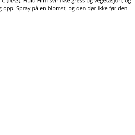
C (NAS). Fluid Film svir ikke gress og vegetasjon, og
eg opp. Spray på en blomst, og den dør ikke før den