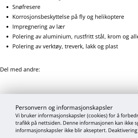
Snøfresere
Korrosjonsbeskyttelse på fly og helikoptere
Impregnering av lær
Polering av aluminium, rustfritt stål, krom og al
Polering av verktøy, treverk, lakk og plast
Del med andre:
Del
Del
Del
Del
på
på
på
på
Facebook
Twitter
LinkedIn
E-
Maskin & Verktøy AS
post
Personvern og informasjonskapsler
Jordbruksveien 39, 8007 Bodø • Tlf 75 52 59 40 • Fax 
Vi bruker informasjonskapsler (cookies) for å forbed
Sosiale
trafikk på nettsiden. Denne informasjonen kan ikke spo
medier
informasjonskapsler ikke blir akseptert. Deaktivering 