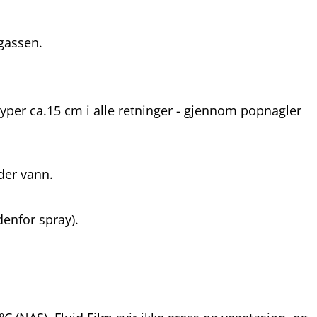
vgassen.
kryper ca.15 cm i alle retninger - gjennom popnagler
nder vann.
denfor spray).