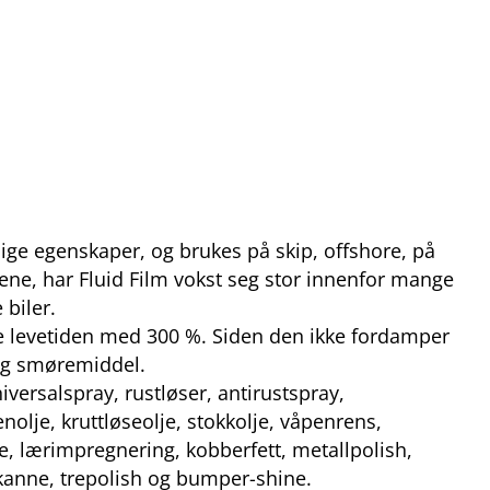
dige egenskaper, og brukes på skip, offshore, på
ne, har Fluid Film vokst seg stor innenfor mange
 biler.
nge levetiden med 300 %. Siden den ikke fordamper
r og smøremiddel.
versalspray, rustløser, antirustspray,
nolje, kruttløseolje, stokkolje, våpenrens,
je, lærimpregnering, kobberfett, metallpolish,
jekanne, trepolish og bumper-shine.