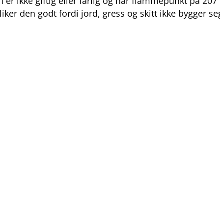
er ikke giftig eller farlig og har flammepunkt på 207 º
iker den godt fordi jord, gress og skitt ikke bygger s