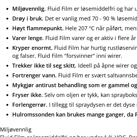
Miljøvennlig.
Fluid Film er løsemiddelfri og har u
Drøy i bruk.
Det er vanlig med 70 - 90 % løsemid
Høyt flammepunkt.
Hele 207 ºC når påført, mens
Varer lenge.
Fluid Film varer og er aktiv i flere å
Kryper enormt.
Fluid Film har hurtig rustløserv
og falser. Fluid Film "forsvinner" inni wirer.
Trekker ikke til seg skitt.
Ideell på åpne wirer og
Fortrenger vann.
Fluid Film er svært saltvannsbe
Mykgjør antirust behandling som er gammel og
Fryser ikke.
Selv om oljen er tykk, kan sprayboks
Forlengerrør.
I tillegg til spraydysen er det dys
Hulromssonden kan brukes mange ganger, da Fl
Miljøvennlig