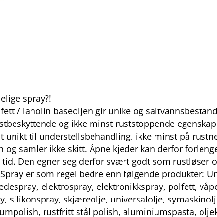
elige spray?!
lfett / lanolin baseoljen gir unike og saltvannsbestan
ustbeskyttende og ikke minst ruststoppende egenskape
t unikt til understellsbehandling, ikke minst på rustne
n og samler ikke skitt. Åpne kjeder kan derfor forle
ng tid. Den egner seg derfor svært godt som rustløse
m Spray er som regel bedre enn følgende produkter: Uni
edespray, elektrospray, elektronikkspray, polfett, våpe
ay, silikonspray, skjæreolje, universalolje, symaskinol
niumpolish, rustfritt stål polish, aluminiumspasta, ol