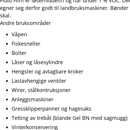
Fluid Film er løsemiddelfri og har under 1 % VOC. Den 
egner seg derfor godt til landbruksmaskiner. Bønder l
skal.
Andre bruksområder
Våpen
Fiskesneller
Bolter
Låser og låsesylindre
Hengsler og avtagbare kroker
Lastavhengige ventiler
Wirer, stålkontruksjoner
Anleggsmaskiner
Gressklipperpanner og hagesaks
Tetting av trebåt (blande Gel BN med sagmugg)
Vinterkonservering