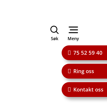
Søk
Meny
75 52 59 40
Ring oss
Kontakt oss