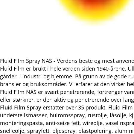
Fluid Film Spray NAS - Verdens beste og mest anvend
Fluid Film er brukt i hele verden siden 1940-årene. Ul
gårder, i industri og hjemme. På grunn av de gode r
bransjer og bruksområder. Vi erfarer at den virker hel
Fluid Film NAS er svært penetrerende, fortrenger van
eller størkner, er den aktiv og penetrerende over la
Fluid Film Spray
erstatter over 35 produkt. Fluid Fil
understellsmasser, hulromsspray, rustolje, låsolje, kj
monteringspasta, anti-seize fett, wireolje, vaselinspr
snelleolje, sprayfett, oljespray, plastpolering, alumi