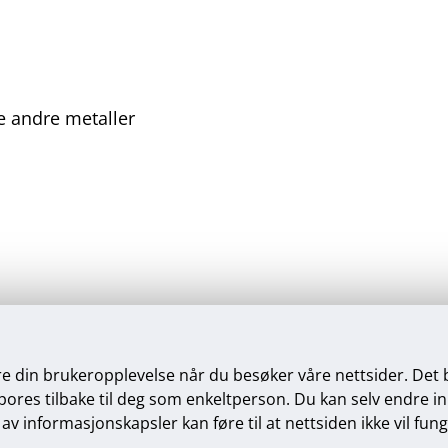
le andre metaller
75 52 59 02 •
post@mvas.no
Se våre åpningstider
re din brukeropplevelse når du besøker våre nettsider. Det
res tilbake til deg som enkeltperson. Du kan selv endre innst
av informasjonskapsler kan føre til at nettsiden ikke vil fun