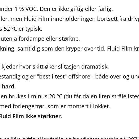
nder 1 % VOC. Den er ikke giftig eller farlig.
ler, men Fluid Film inneholder ingen bortsett fra dri
 52 ºC er typisk.
r
uten å fordampe eller størkne.
irkning, samtidig som den kryper over tid. Fluid Film 
 kjeder hvor skitt øker slitasjen dramatisk.
standig og er "best i test" offshore - både over og u
 hard.
en brukes i minus 20 ºC (du får da en liten stråle iste
e med forlengerrør, som er montert i lokket.
uid Film ikke størkner.