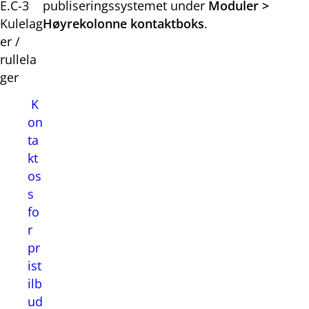
E.C-3
publiseringssystemet under
Moduler >
Kulelag
Høyrekolonne kontaktboks
.
er /
rullela
ger
K
on
ta
kt
os
s
fo
r
pr
ist
ilb
ud