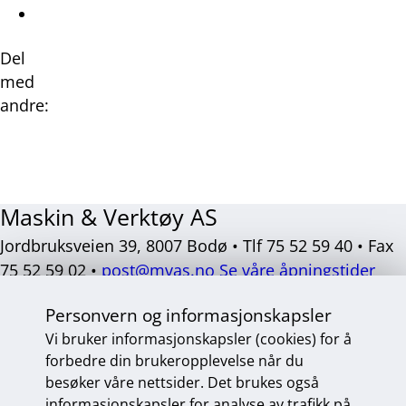
Del
med
andre:
Del
Del
Del
Del
på
på
på
på
Facebook
Twitter
LinkedIn
E-
Maskin & Verktøy AS
post
Jordbruksveien 39, 8007 Bodø • Tlf 75 52 59 40 • Fax
75 52 59 02 •
post@mvas.no
Se våre åpningstider
Sosiale
Personvern og informasjonskapsler
medier
Vi bruker informasjonskapsler (cookies) for å
forbedre din brukeropplevelse når du
besøker våre nettsider. Det brukes også
Personvern og informasjonskapsler
informasjonskapsler for analyse av trafikk på