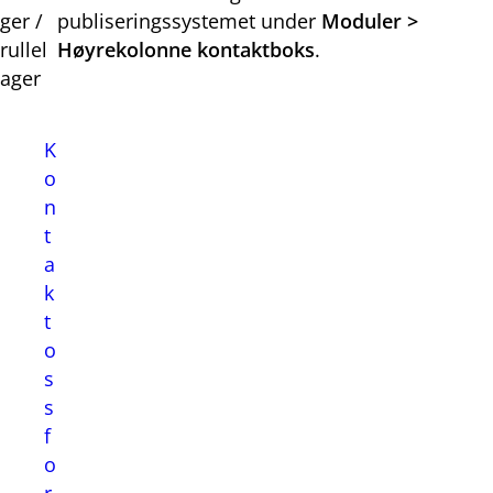
ger /
publiseringssystemet under
Moduler >
rullel
Høyrekolonne kontaktboks
.
ager
K
o
n
t
a
k
t
o
s
s
f
o
r