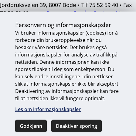
Jordbruksveien 39, 8007 Bodø • Tlf 75 52 59 40 • Fax
75 52 59 02 •
post@mvas.no
Se våre åpningstider
Personvern og informasjonskapsler
Sosiale
medier
Vi bruker informasjonskapsler (cookies) for å
forbedre din brukeropplevelse når du
besøker våre nettsider. Det brukes også
informasjonskapsler for analyse av trafikk på
Personvern og informasjonskapsler
nettsiden. Denne informasjonen kan ikke
Endre personvernsinnstillinger
spores tilbake til deg som enkeltperson. Du
kan selv endre innstillingene i din nettleser
slik at informasjonskapsler ikke blir akseptert.
Deaktivering av informasjonskapsler kan føre
Universelt utformet nettside
fra Digitalt Byrå
til at nettsiden ikke vil fungere optimalt.
Les om informasjonskapsler
Godkjenn
Deaktiver sporing
Ring oss
Kontakt oss