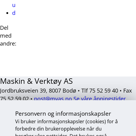
u
d
Del
med
andre:
Del
Del
Del
Del
på
på
på
på
Facebook
Twitter
LinkedIn
E-
Maskin & Verktøy AS
post
Jordbruksveien 39, 8007 Bodø • Tlf 75 52 59 40 • Fax
75 52 59 02 •
post@mvas.no
Se våre åpningstider
Sosiale
Personvern og informasjonskapsler
medier
Vi bruker informasjonskapsler (cookies) for å
forbedre din brukeropplevelse når du