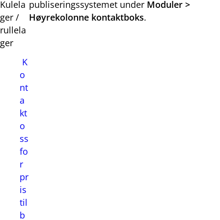
Kulela
publiseringssystemet under
Moduler >
ger /
Høyrekolonne kontaktboks
.
rullela
ger
K
o
nt
a
kt
o
ss
fo
r
pr
is
til
b