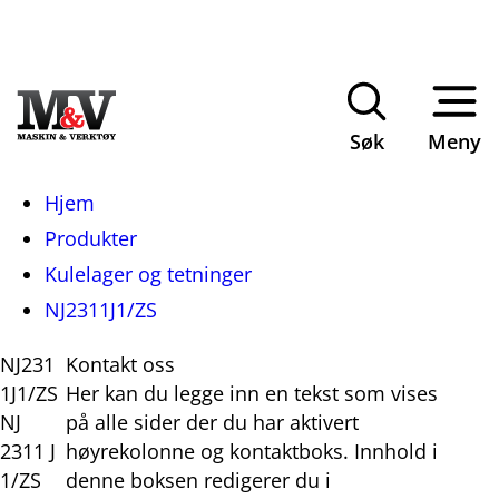
Søk
Meny
Du
Hjem
er
Produkter
her:
Kulelager og tetninger
NJ2311J1/ZS
NJ231
Kontakt oss
1J1/ZS
Her kan du legge inn en tekst som vises
NJ
på alle sider der du har aktivert
2311 J
høyrekolonne og kontaktboks. Innhold i
1/ZS
denne boksen redigerer du i