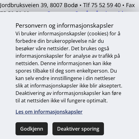
Jordbruksveien 39, 8007 Bodø • Tlf 75 52 59 40 • Fax
75 52 59 02 •
post@mvas.no
Se våre åpningstider
Personvern og informasjonskapsler
Sosiale
medier
Vi bruker informasjonskapsler (cookies) for å
forbedre din brukeropplevelse når du
besøker våre nettsider. Det brukes også
informasjonskapsler for analyse av trafikk på
Personvern og informasjonskapsler
nettsiden. Denne informasjonen kan ikke
Endre personvernsinnstillinger
spores tilbake til deg som enkeltperson. Du
kan selv endre innstillingene i din nettleser
slik at informasjonskapsler ikke blir akseptert.
Deaktivering av informasjonskapsler kan føre
Universelt utformet nettside
fra Digitalt Byrå
til at nettsiden ikke vil fungere optimalt.
Les om informasjonskapsler
Godkjenn
Deaktiver sporing
Ring oss
Kontakt oss