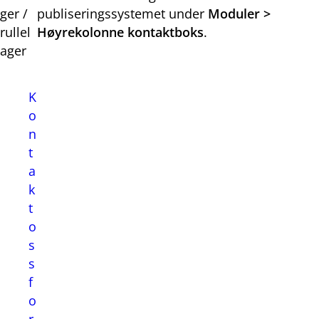
ger /
publiseringssystemet under
Moduler >
rullel
Høyrekolonne kontaktboks
.
ager
K
o
n
t
a
k
t
o
s
s
f
o
r