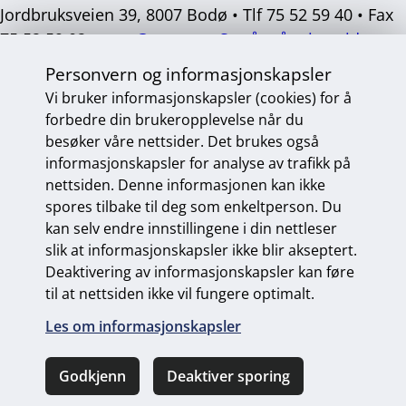
Jordbruksveien 39, 8007 Bodø • Tlf 75 52 59 40 • Fax
75 52 59 02 •
post@mvas.no
Se våre åpningstider
Personvern og informasjonskapsler
Sosiale
medier
Vi bruker informasjonskapsler (cookies) for å
forbedre din brukeropplevelse når du
besøker våre nettsider. Det brukes også
informasjonskapsler for analyse av trafikk på
Personvern og informasjonskapsler
nettsiden. Denne informasjonen kan ikke
Endre personvernsinnstillinger
spores tilbake til deg som enkeltperson. Du
kan selv endre innstillingene i din nettleser
slik at informasjonskapsler ikke blir akseptert.
Deaktivering av informasjonskapsler kan føre
Universelt utformet nettside
fra Digitalt Byrå
til at nettsiden ikke vil fungere optimalt.
Les om informasjonskapsler
Godkjenn
Deaktiver sporing
Ring oss
Kontakt oss