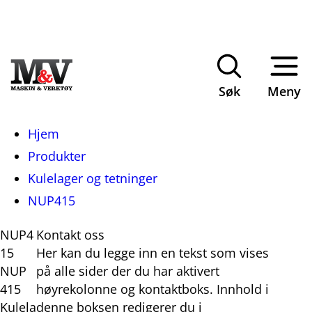
Søk
Meny
Du
Hjem
er
Produkter
her:
Kulelager og tetninger
NUP415
NUP4
Kontakt oss
15
Her kan du legge inn en tekst som vises
NUP
på alle sider der du har aktivert
415
høyrekolonne og kontaktboks. Innhold i
Kulela
denne boksen redigerer du i