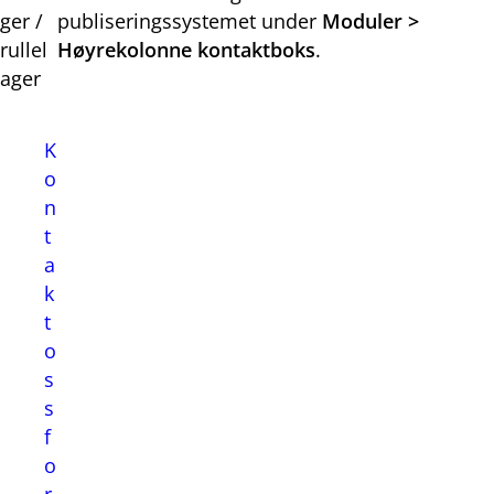
ger /
publiseringssystemet under
Moduler >
rullel
Høyrekolonne kontaktboks
.
ager
K
o
n
t
a
k
t
o
s
s
f
o
r