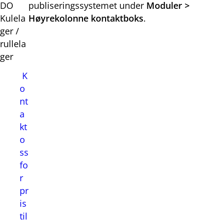
DO
publiseringssystemet under
Moduler >
Kulela
Høyrekolonne kontaktboks
.
ger /
rullela
ger
K
o
nt
a
kt
o
ss
fo
r
pr
is
til