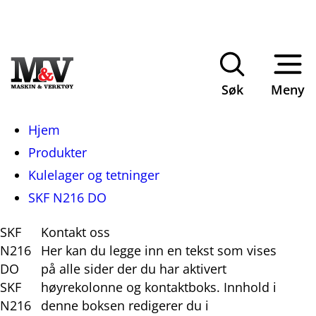
Søk
Meny
Du
Hjem
er
Produkter
her:
Kulelager og tetninger
SKF N216 DO
SKF
Kontakt oss
N216
Her kan du legge inn en tekst som vises
DO
på alle sider der du har aktivert
SKF
høyrekolonne og kontaktboks. Innhold i
N216
denne boksen redigerer du i