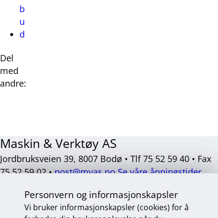
b
u
d
Del
med
andre:
Del
Del
Del
Del
på
på
på
på
Facebook
Twitter
LinkedIn
E-
Maskin & Verktøy AS
post
Jordbruksveien 39, 8007 Bodø • Tlf 75 52 59 40 • Fax
75 52 59 02 •
post@mvas.no
Se våre åpningstider
Sosiale
Personvern og informasjonskapsler
medier
Vi bruker informasjonskapsler (cookies) for å