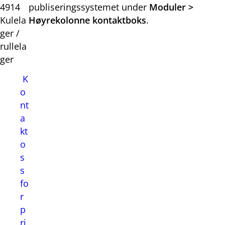
4914
publiseringssystemet under
Moduler >
Kulela
Høyrekolonne kontaktboks
.
ger /
rullela
ger
K
o
nt
a
kt
o
s
s
fo
r
p
ri