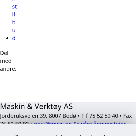
st
il
b
u
d
Del
med
andre:
Del
Del
Del
Del
på
på
på
på
Facebook
Twitter
LinkedIn
E-
Maskin & Verktøy AS
post
Jordbruksveien 39, 8007 Bodø • Tlf 75 52 59 40 • Fax
75 52 59 02 •
post@mvas.no
Se våre åpningstider