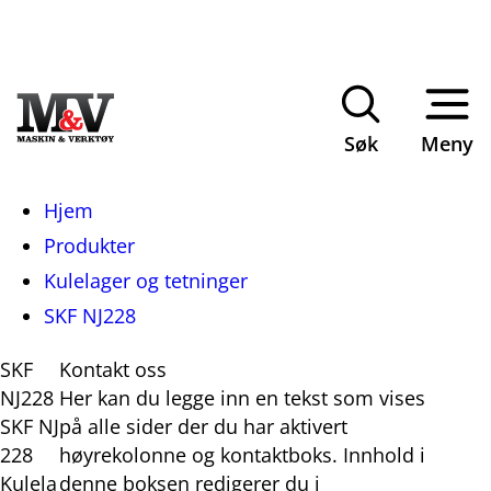
Søk
Meny
Du
Hjem
er
Produkter
her:
Kulelager og tetninger
SKF NJ228
SKF
Kontakt oss
NJ228
Her kan du legge inn en tekst som vises
SKF NJ
på alle sider der du har aktivert
228
høyrekolonne og kontaktboks. Innhold i
Kulela
denne boksen redigerer du i