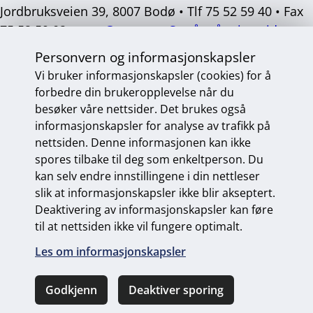
Jordbruksveien 39, 8007 Bodø • Tlf 75 52 59 40 • Fax
75 52 59 02 •
post@mvas.no
Se våre åpningstider
Personvern og informasjonskapsler
Sosiale
medier
Vi bruker informasjonskapsler (cookies) for å
forbedre din brukeropplevelse når du
besøker våre nettsider. Det brukes også
informasjonskapsler for analyse av trafikk på
Personvern og informasjonskapsler
nettsiden. Denne informasjonen kan ikke
Endre personvernsinnstillinger
spores tilbake til deg som enkeltperson. Du
kan selv endre innstillingene i din nettleser
slik at informasjonskapsler ikke blir akseptert.
Deaktivering av informasjonskapsler kan føre
Universelt utformet nettside
fra Digitalt Byrå
til at nettsiden ikke vil fungere optimalt.
Les om informasjonskapsler
Godkjenn
Deaktiver sporing
Ring oss
Kontakt oss