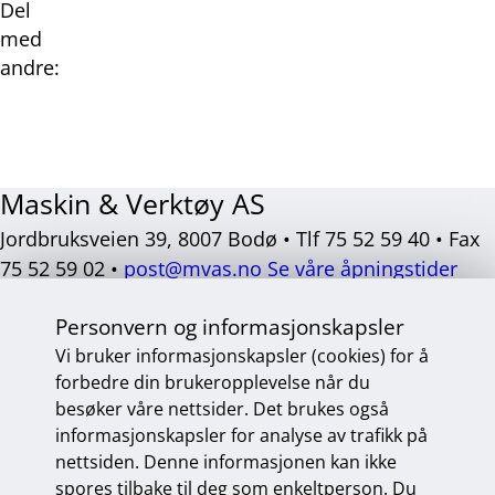
Del
med
andre:
Del
Del
Del
Del
på
på
på
på
Facebook
Twitter
LinkedIn
E-
Maskin & Verktøy AS
post
Jordbruksveien 39, 8007 Bodø • Tlf 75 52 59 40 • Fax
75 52 59 02 •
post@mvas.no
Se våre åpningstider
Sosiale
Personvern og informasjonskapsler
medier
Vi bruker informasjonskapsler (cookies) for å
forbedre din brukeropplevelse når du
besøker våre nettsider. Det brukes også
Personvern og informasjonskapsler
informasjonskapsler for analyse av trafikk på
Endre personvernsinnstillinger
nettsiden. Denne informasjonen kan ikke
spores tilbake til deg som enkeltperson. Du