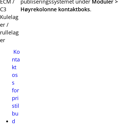
ECM /
publiseringssystemet under
Moduler >
C3
Høyrekolonne kontaktboks
.
Kulelag
er /
rullelag
er
Ko
nta
kt
os
s
for
pri
stil
bu
d