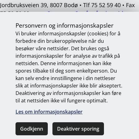
Jordbruksveien 39, 8007 Bodø • Tlf 75 52 59 40 • Fax
75 52 59 02 •
post@mvas.no
Se våre åpningstider
Personvern og informasjonskapsler
Sosiale
medier
Vi bruker informasjonskapsler (cookies) for å
forbedre din brukeropplevelse når du
besøker våre nettsider. Det brukes også
informasjonskapsler for analyse av trafikk på
Personvern og informasjonskapsler
nettsiden. Denne informasjonen kan ikke
Endre personvernsinnstillinger
spores tilbake til deg som enkeltperson. Du
kan selv endre innstillingene i din nettleser
slik at informasjonskapsler ikke blir akseptert.
Deaktivering av informasjonskapsler kan føre
Universelt utformet nettside
fra Digitalt Byrå
til at nettsiden ikke vil fungere optimalt.
Les om informasjonskapsler
Godkjenn
Deaktiver sporing
Ring oss
Kontakt oss