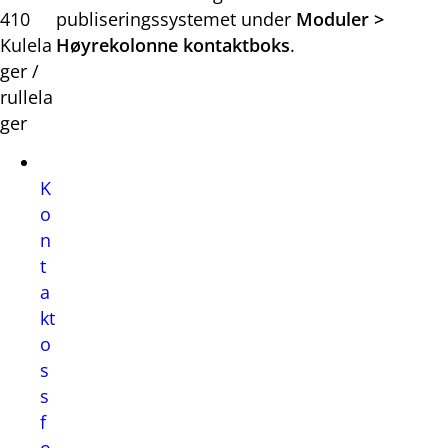
410
publiseringssystemet under
Moduler >
Kulela
Høyrekolonne kontaktboks
.
ger /
rullela
ger
K
o
n
t
a
kt
o
s
s
f
o