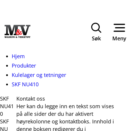
Søk
Meny
Du
Hjem
er
Produkter
her:
Kulelager og tetninger
SKF NU410
SKF
Kontakt oss
NU41
Her kan du legge inn en tekst som vises
0
på alle sider der du har aktivert
SKF
høyrekolonne og kontaktboks. Innhold i
NU
denne boksen redigerer du i