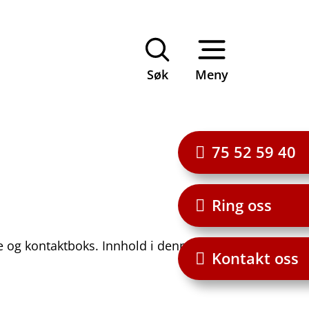
Søk
Meny
75 52 59 40
Ring oss
ne og kontaktboks. Innhold i denne boksen
Kontakt oss