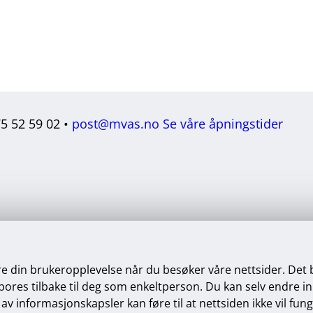
75 52 59 02 •
post@mvas.no
Se våre åpningstider
re din brukeropplevelse når du besøker våre nettsider. Det
res tilbake til deg som enkeltperson. Du kan selv endre innst
av informasjonskapsler kan føre til at nettsiden ikke vil fun