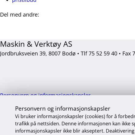
Del med andre:
Del
Del
Del
Del
på
på
på
på
Facebook
Twitter
LinkedIn
E-
Maskin & Verktøy AS
post
Jordbruksveien 39, 8007 Bodø • Tlf 75 52 59 40 • Fax 
Sosiale
medier
Personvern og informasjonskapsler
Endre personvernsinnstillinger
Personvern og informasjonskapsler
Vi bruker informasjonskapsler (cookies) for å forbed
trafikk på nettsiden. Denne informasjonen kan ikke spo
informasjonskapsler ikke blir akseptert. Deaktivering 