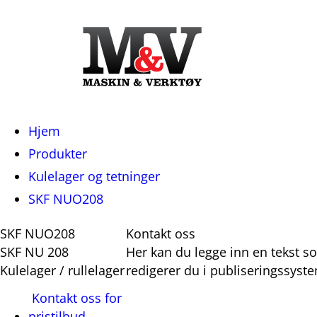
Du
Hjem
er
Produkter
her:
Kulelager og tetninger
SKF NUO208
SKF NUO208
Kontakt oss
SKF NU 208
Her kan du legge inn en tekst s
Kulelager / rullelager
redigerer du i publiseringssys
Kontakt oss for
pristilbud