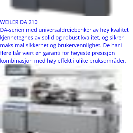
WEILER DA 210
DA-serien med universaldreiebenker av høy kvalitet
kjennetegnes av solid og robust kvalitet, og sikrer
maksimal sikkerhet og brukervennlighet. De har i
flere tiår vært en garanti for høyeste presisjon i
kombinasjon med høy effekt i ulike bruksområder.