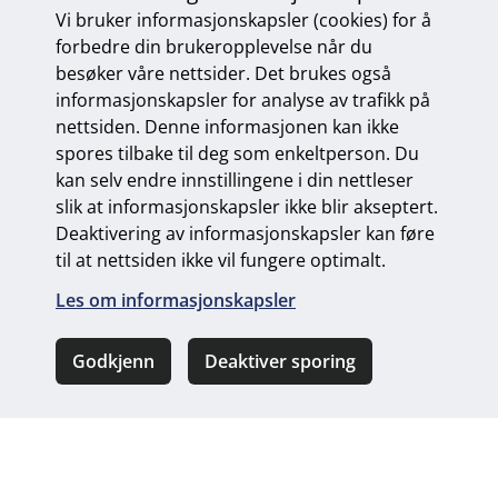
Maskin & Verktøy AS
Vi bruker informasjonskapsler (cookies) for å
forbedre din brukeropplevelse når du
Jordbruksveien 39, 8007 Bodø • Tlf 75 52 59 40 • Fax
besøker våre nettsider. Det brukes også
75 52 59 02 •
post@mvas.no
Se våre åpningstider
informasjonskapsler for analyse av trafikk på
nettsiden. Denne informasjonen kan ikke
Sosiale
spores tilbake til deg som enkeltperson. Du
medier
kan selv endre innstillingene i din nettleser
slik at informasjonskapsler ikke blir akseptert.
Deaktivering av informasjonskapsler kan føre
Personvern og informasjonskapsler
til at nettsiden ikke vil fungere optimalt.
Endre personvernsinnstillinger
Les om informasjonskapsler
Godkjenn
Deaktiver sporing
Ring oss
Kontakt oss
Universelt utformet nettside
fra Digitalt Byrå