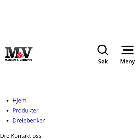
Søk
Meny
Du
Hjem
er
Produkter
her:
Dreiebenker
Drei
Kontakt oss