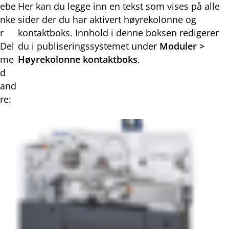
ebe
Her kan du legge inn en tekst som vises på alle
nke
sider der du har aktivert høyrekolonne og
r
kontaktboks. Innhold i denne boksen redigerer
Del
du i publiseringssystemet under
Moduler >
me
Høyrekolonne kontaktboks
.
d
and
re:
Del
Del
Del
Del
på
på
på
på
Facebook
Twitter
LinkedIn
E-
post