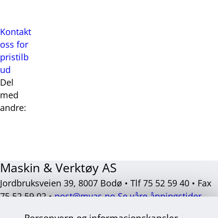
Kontakt
oss for
pristilb
ud
Del
med
andre:
Del
Del
Del
Del
på
på
på
på
Facebook
Twitter
LinkedIn
E-
Maskin & Verktøy AS
post
Jordbruksveien 39, 8007 Bodø • Tlf 75 52 59 40 • Fax
75 52 59 02 •
post@mvas.no
Se våre åpningstider
Sosiale
Personvern og informasjonskapsler