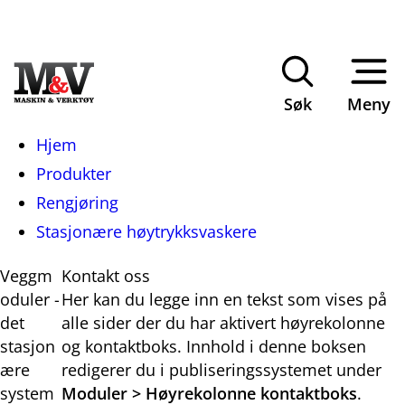
Søk
Meny
Du
Hjem
er
Produkter
her:
Rengjøring
Stasjonære høytrykksvaskere
Veggm
Kontakt oss
oduler -
Her kan du legge inn en tekst som vises på
det
alle sider der du har aktivert høyrekolonne
stasjon
og kontaktboks. Innhold i denne boksen
ære
redigerer du i publiseringssystemet under
system
Moduler > Høyrekolonne kontaktboks
.